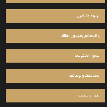
البنوك والتأمين
رد المظالم ومجهول المالك
الأموال الحكومية
المعاملات والوظائف
الدين والغصب