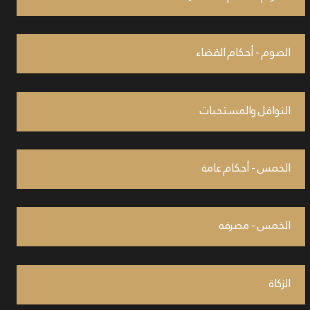
الصوم - أحكام القضاء
النوافل والمستحبات
الخمس - أحكام عامة
الخمس - مصرفه
الزكاة