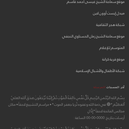
موقع سماحة الشيخ عيسى أحمد قاسم
ميدل إيست أوون لاين
شبكة هجر الثقافية
موقع سماحة الشيخ زمان الحسناوي النجفي
المتوسم للإعلام
موقع قرية كرانة
شبكة الأطفال والأشبال الإسلامية
آخر المسجات
المرسلة
بِسْمِ اللهِ الرَّحْمنِ الرَّحِيمِ كُلُّ نَفْسٍ ذَائِقَةُ الْمَوْتِ ثُمَّ إِلَيْنَا تُرْجَعُونَ صدَقَ آلله العليٌ
آلعظيْم *🔴 في ذمة الله وعفوه ثُريا جعفر الموت * ▪ مراسم التشييع لاحقاً ▪ مكان
مجالس الفاتحة لاحقاً *إِنَّا لِ
أرسلت بتاريخ: 0000-00-00 الساعة :