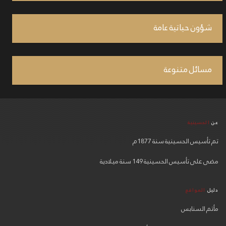
شؤون حياتية عامة
مسائل متنوعة
عن
الحسينية
تم تأسيس الحسينية سنة 1877م
مضى على تأسيس الحسينية 149 سنة ميلادية
دليل
المواقع
مأتم السنابس