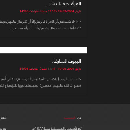
المرأة نصف البشر ...
تاريخ: 2004-07-19 - 02:59 مساءً - قراءات: 14986
<P>أما ما نشاهده اليوم من تأخر المرأة. سواء بإ...
البيوت المباركة ...
تاريخ: 2004-06-10 - 11:11 مساءً - قراءات: 14601
كانت دور الرسول (صلى الله عليه وآله وسلم) وعلي أمير ا
(صلوات الله عليهم أجمعين) بطبيعتها دورا للتزكية والتعل
عن
الحسينية
دليل
تم تأسيس الحسينية سنة 1877م
جريدة