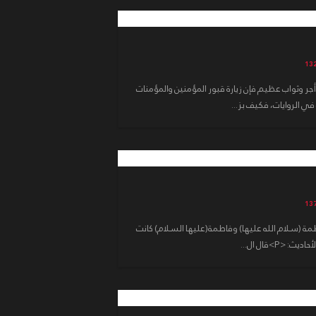
ا أجر وثواب عظيم فإن زيارة قبور المؤمنين والمؤمنات
في الروايات، فكيف بز...
طمة (سلام الله عليها) وفاطمة(عليها السلام) كانت
<P>قال ال...