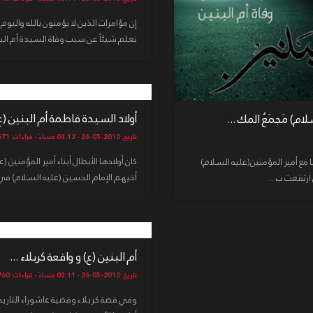
إن مؤامرات الذين لا يؤمنون بالله واليوم 
نعلم شيئاً عن سبب وفاة السيدة أم البني
أولاد السيدة فاطمة أم البنين (ع) 
م) مَجمَعُ المك ...
تاريخ: 2010-05-26 - 03:12 مساءً - قراءات: 14671
كان أولادها الأبطال أبناء أمير المؤمني
ها مع أمير المؤمنين(عليه السلام)
أخيهم الإمام الحسين (عليه السلام) في ك
ارتفعت ب...
أم البنين (ع) و واقعة كربلاء ...
تاريخ: 2010-05-26 - 03:11 مساءً - قراءات: 14760
وفي قصة كربلاء وقضية عاشوراء التاريخي