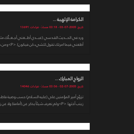
الكرامة الإلهية ...
تاريخ: 2005-07-03 - 03:18 مساءً - قراءات: 13691
ورد في الحـــديث القدسي:(عبـــدي أطـــعني أجــعــلْك 
أطعني فيما امرتك تقول للشيء كن فيكون). <P>ومن هنا تنشأ معجز...
الزواج المبارك ...
تاريخ: 2005-07-02 - 03:06 مساءً - قراءات: 14046
تزوّج أمير المؤمنين علي (عليه السلام) حسب وصية فاطمة 
زينب أختها. <P>ولم نعرف شيئاً يذكر عن (أمامة) ولا عن زين...