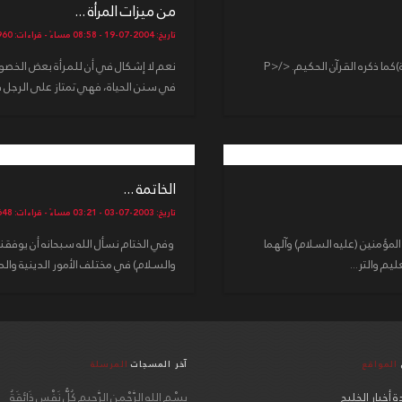
من ميزات المرأة ...
تاريخ: 2004-07-19 - 08:58 مساءً - قراءات: 14960
<P>لا شك في أن المرأة كالرجل إلاّ أن (للرجال عليهن درجة)كما ذكره القرآن الحكيم. </P>
نعم لا إشكال في أن للمرأة بعض الخصوص
في سنن الحياة، فهي تمتاز على الرجل ف
الخاتمة ...
تاريخ: 2003-07-03 - 03:21 مساءً - قراءات: 13648
لمؤمنين (عليه السلام) وآلهما
وفي الختام نسأل الله سبحانه أن يوفقنا
يم والتر...
والسلام) في مختلف الأمور الدينية والدني
المواقع
آخر المسجات
المرسلة
 أخبار الخليج
بِسْمِ اللهِ الرَّحْمنِ الرَّحِيمِ كُلُّ نَفْسٍ ذَائِقَةُ