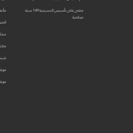
مضى على تأسيس الحسينية 149 سنة
مأتم 
ميلادية
المت
حملة 
مكتب
شبكة
موقع
موقع 