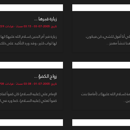
زيارة قبرها ...
تاريخ: 2005-07-03 - 03:15 مساءً - قراءات: 13239
مثلي أنا أقول للشيء كن فيكون،
زيارة قبر أم البنين (سلام الله عليها) له
لها ثواب كثير، وقد ورد التأكيد على ذلك 
زواج الكفؤ ...
تاريخ: 2005-07-01 - 03:08 مساءً - قراءات: 13708
(سلام الله عليها) بـ (أمامة) بنت
الإمام علي (عليه السلام) كان كفواً لفا
كفواً لعلي (عليه السلام)، كما ورد في الأحاديث: 