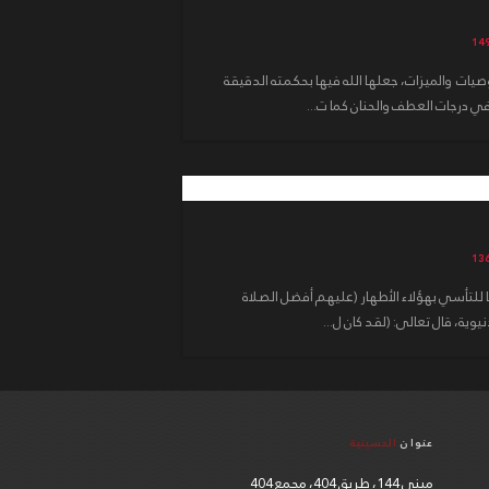
يات والميزات، جعلها الله فيها بحكمته الدقيقة
ي درجات العطف والحنان كما ت...
 للتأسي بهؤلاء الأطهار (عليهم أفضل الصلاة
وية، قال تعالى: (لقد كان ل...
عنوان
الحسينية
مبنى 144، طريق 404، مجمع 404