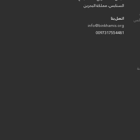
السنابس، مملكة البحرين
اتصل بنا
الس
info@binkhamis.org
0097317554481
ة