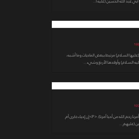
ي عبد الله الحسين (عليه ا...
عليها السلام) مرتبط ببعض الماديات وما أشبه،
ه السلام) وأولادها الأربع وشيء ...
قال الإمام الصادق (عليه السلام): (أحيوا أمرنا رحم الله من أحيا أمرنا). <P>إن إحياء ذكرى أم
 (عليهم ...