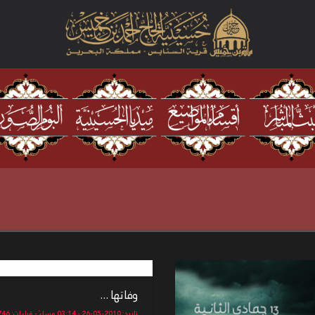
وفاتها ...
تاريخ: 2010-05-26 - 03:14 مساءً - قراءات: 13746