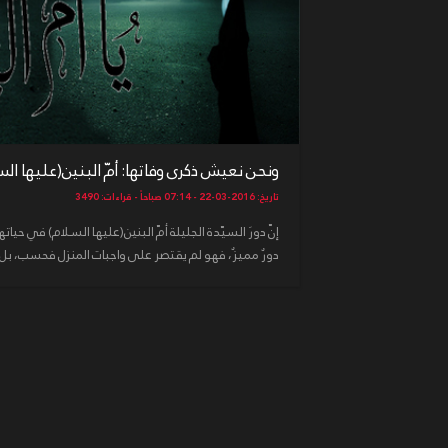
ونحن نعيش ذكرى وفاتها: أمّ البنين(عليها السلا
تاريخ: 2016-03-22 - 07:14 صباحاً - قراءات: 3490
إنّ دورَ السيّدة الجليلة أمّ البنين(عليها السلام) في حيات
دورٌ مميزٌ، فهو لم يقتصر على واجبات المنزل فحسب، بل 