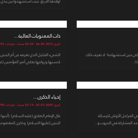
أولادها الأربع، حيث استشهدوا بين يدي أب
ذات المعنويات العالية ...
تاريخ: 2010-05-26 - 03:09 مساءً - قراءات: 13383
 إلى حين استشهاده؟. لا نعرف ذلك.
الشيء القليل الذي نعرفه عن أم البنين(
ا...
كنسبها وزواجها بعلي أمير المؤمنين (علي
إحياء الذكرى ...
تاريخ: 2005-07-03 - 03:19 مساءً - قراءات: 13796
ي المراحل الأولى للرسالة
د المشاركة في الحروب و...
البنين (عليها السلام) وذكرى المعصومين